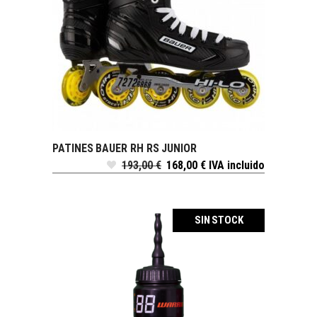
PATINES BAUER RH RS JUNIOR
SELECCIONAR OPCIONES
193,00
€
168,00
€
IVA incluido
REBAJADO
SIN STOCK