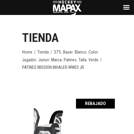
TIENDA
,
,
,
,
Home
/
Tienda
/
37'5
Bauer
Blanco
Color
,
,
,
,
,
Jugador
Junior
Marca
Patines
Talla
Verde
/
PATINES MISSION INHALER WM03 JR
REBAJADO